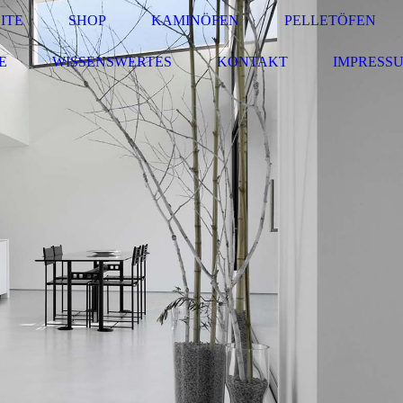
ITE
SHOP
KAMINÖFEN
PELLETÖFEN
E
WISSENSWERTES
KONTAKT
IMPRESS