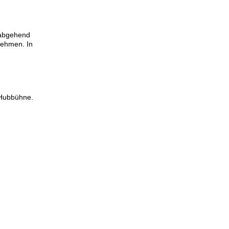
n abgehend
nehmen. In
 Hubbühne.