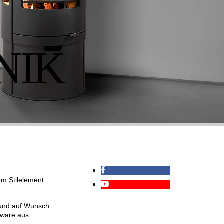
NIK
em Stilelement
 und auf Wunsch
nware aus